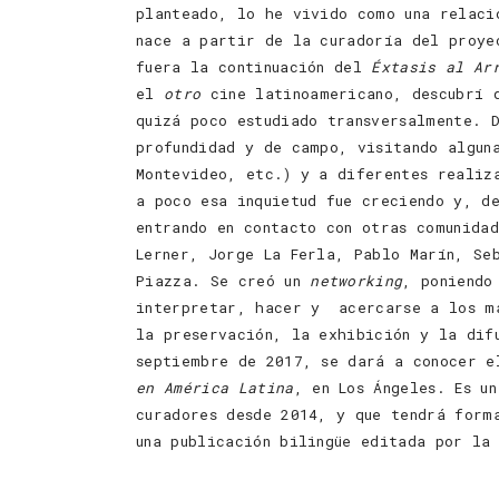
planteado, lo he vivido como una relaci
nace a partir de la curadoría del proy
fuera la continuación del
Éxtasis al Ar
el
otro
cine latinoamericano, descubrí q
quizá poco estudiado transversalmente. 
profundidad y de campo, visitando algun
Montevideo, etc.) y a diferentes realiz
a poco esa inquietud fue creciendo y, d
entrando en contacto con otras comunidad
Lerner, Jorge La Ferla, Pablo Marín, Se
Piazza. Se creó un
networking
, poniendo
interpretar, hacer y acercarse a los ma
la preservación, la exhibición y la dif
septiembre de 2017, se dará a conocer 
en América Latina
, en Los Ángeles. Es u
curadores desde 2014, y que tendrá form
una publicación bilingüe editada por la