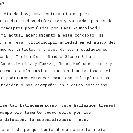
o?
l día de hoy, muy controvertida, pues
amos dar muchos diferentes y variados puntos de
 conceptos postulados por Gene Youngblood u
 mi actual acercamiento a este concepto, se
tra en esa multidisciplinariedad en el mundo del
muchos artistas a través de sus instalaciones
Barba, Tacita Dean, Sandra Gibson & Luis
 Colectivo Luz y Fuerza, Bruce McClure, etc.; y,
n sentido más amplio –sin las limitaciones del
lo podríamos entender como esa multiplicación
lrededor o nos acompañan en nuestro cotidiano.
imental latinoamericano, ¿qué hallazgos tienes?
campo ciertamente desconocido por las
a difusión, la especialización, etc.
sobre todo porque hasta ahora no me lo había