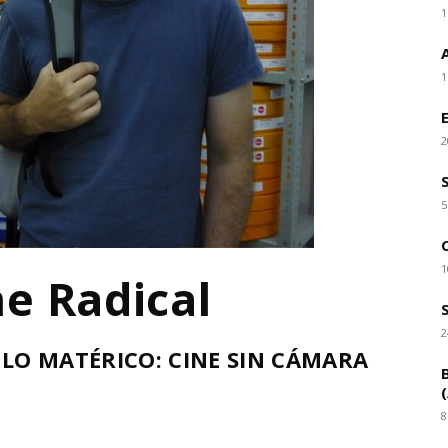
1
1
2
5
1
ne Radical
2
 LO MATÉRICO: CINE SIN CÁMARA
8