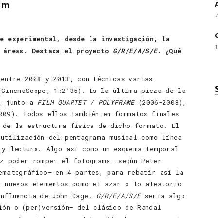
com
7
e experimental, desde la investigación, la
1
s áreas. Destaca el proyecto
G/R/E/A/S/E
. ¿Qué
 entre 2008 y 2013, con técnicas varias
(CinemaScope, 1:2’35). Es la última pieza de la
5, junto a
FILM QUARTET / POLYFRAME
(2006-2008),
09). Todos ellos también en formatos finales
 de la estructura física de dicho formato. El
 utilización del pentagrama musical como línea
 y lectura. Algo así como un esquema temporal
ez poder romper el fotograma –según Peter
ematográfico– en 4 partes, para rebatir así la
o nuevos elementos como el azar o lo aleatorio
influencia de John Cage.
G/R/E/A/S/E
sería algo
ión o (per)versión– del clásico de Randal