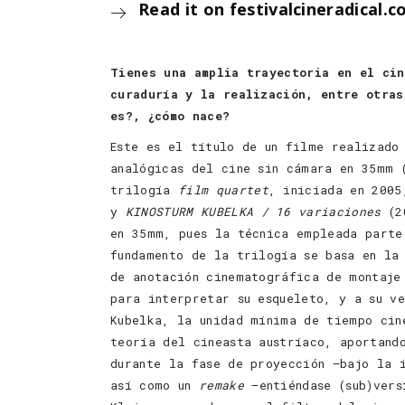
Read it on festivalcineradical.
Tienes una amplia trayectoria en el cin
curaduría y la realización, entre otra
es?, ¿cómo nace?
Este es el título de un filme realizado
analógicas del cine sin cámara en 35mm 
trilogía
film quartet
, iniciada en 200
y
KINOSTURM KUBELKA / 16 variaciones
(20
en 35mm, pues la técnica empleada parte
fundamento de la trilogía se basa en la
de anotación cinematográfica de montaje
para interpretar su esqueleto, y a su v
Kubelka, la unidad mínima de tiempo cin
teoría del cineasta austríaco, aportand
durante la fase de proyección –bajo la 
así como un
remake
–entiéndase (sub)vers