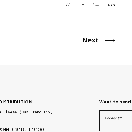
fb
tw
tmb
pin
Next
 DISTRIBUTION
Want to send 
n Cinema
(San Francisco,
 Cone
(Paris, France)