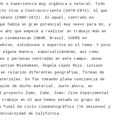
ón o experiencia muy orgánica y natural. Todo
ecto
Cine a Contracorriente
(2010-2013); el que
rebato
(2009-2012). En aquel, centrado en
ue había un gran potencial muy nuevo para mi, y
De ahí que empecé a realizar un trabajo más en
as cinematecas (UNAM, Brasil, SODRE en
adores, estudiosos o expertos en el tema. Y poco
e alguna manera, especializándose, así como
es o personas centradas en este campo: Jesse
bastian Wiedemann, Ángela López Ruiz, Luciano
 en relación diferentes geografías, formas de
teriales. Se fue tomando plena conciencia de
usión de dicho material. Justo ahora, en
el proyecto
Ismo, Ismo, Ismo: Cine Experimental
n trabajo en el que hemos estado un grupo de
a final de ciclo cinematográfico (16 sesiones) y
 Universidad de California.