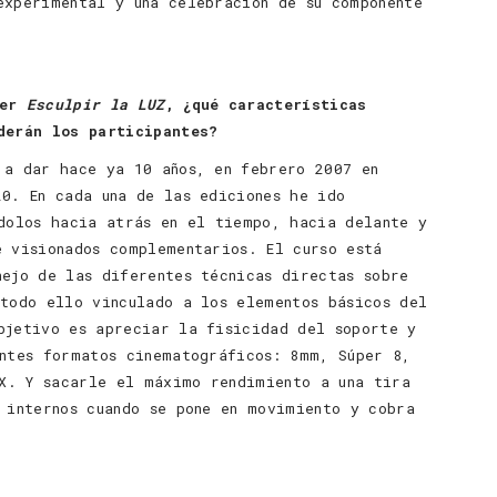
experimental y una celebración de su componente
ler
Esculpir la LUZ
, ¿qué características
derán los participantes?
a dar hace ya 10 años, en febrero 2007 en
20. En cada una de las ediciones he ido
ndolos hacia atrás en el tiempo, hacia delante y
e visionados complementarios. El curso está
nejo de las diferentes técnicas directas sobre
 todo ello vinculado a los elementos básicos del
bjetivo es apreciar la fisicidad del soporte y
entes formatos cinematográficos: 8mm, Súper 8,
X. Y sacarle el máximo rendimiento a una tira
 internos cuando se pone en movimiento y cobra