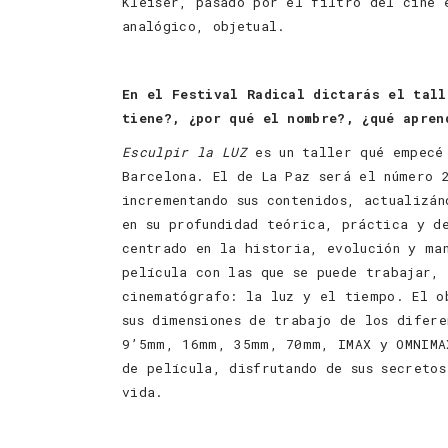
Kleiser, pasado por el filtro del cine 
analógico, objetual.
En el Festival Radical dictarás el tal
tiene?, ¿por qué el nombre?, ¿qué apren
Esculpir la LUZ
es un taller qué empecé 
Barcelona. El de La Paz será el número 
incrementando sus contenidos, actualizá
en su profundidad teórica, práctica y d
centrado en la historia, evolución y ma
película con las que se puede trabajar,
cinematógrafo: la luz y el tiempo. El o
sus dimensiones de trabajo de los difer
9’5mm, 16mm, 35mm, 70mm, IMAX y OMNIMA
de película, disfrutando de sus secretos
vida.